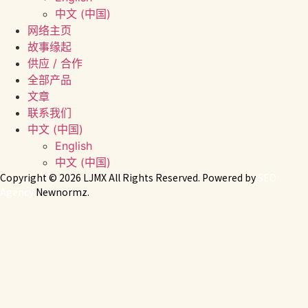
中文 (中国)
网络主页
故事缘起
供应 / 合作
全部产品
文章
联系我们
中文 (中国)
English
中文 (中国)
Copyright © 2026 LJMX All Rights Reserved. Powered by
SEO
Agency
Newnormz.